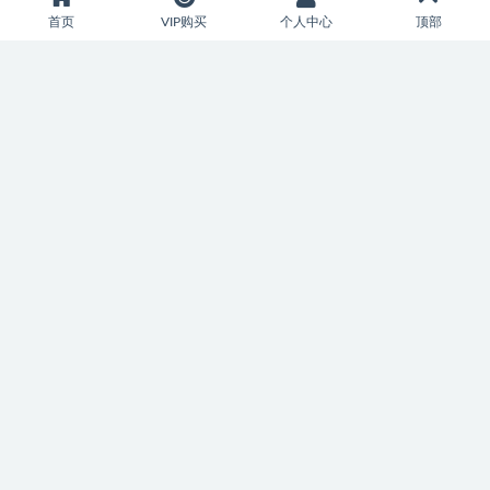
首页
VIP购买
个人中心
顶部
一年会员
9980金币
会员时长：365天
每日10个免费下载次数
享受本网站全部资源免费下载
前往开通
永久会员
19980金币
会员时长：永久
每日50个免费下载次数
享受本网站全部资源免费下载