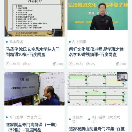
风水秘术
占卜测事
马圣伦 浓氏玄空风水学从入门
阐轩文化 张仪老师 易学班之姓
到精通10集–百度网盘
名学10讲视频课–百度网盘
2 年前
41
300
2 年前
26
300
奇门遁甲（六爻六壬）
其他杂
奇门遁甲（六爻六
类
壬）
道家阴盘奇门高阶课（一期）
道家杨腾山阴盘奇门20集–百度
（59集）–百度网盘