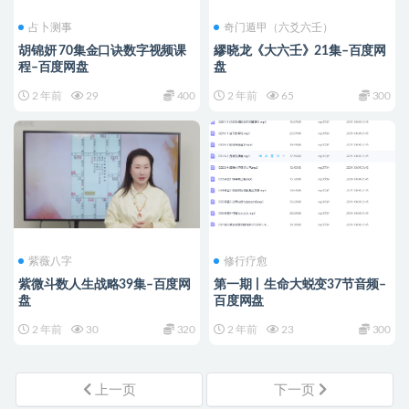
占卜测事
奇门遁甲（六爻六壬）
胡锦妍 70集金口诀数字视频课
繆晓龙《大六壬》21集–百度网
程–百度网盘
盘
2 年前
29
400
2 年前
65
300
紫薇八字
修行疗愈
紫微斗数人生战略39集–百度网
第一期丨生命大蜕变37节音频–
盘
百度网盘
2 年前
30
320
2 年前
23
300
上一页
下一页