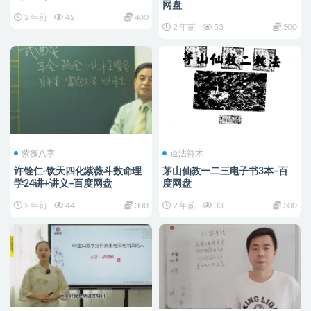
网盘
2 年前
42
400
2 年前
53
300
紫薇八字
道法符术
许铨仁-钦天四化紫薇斗数命理
茅山仙教一二三电子书3本–百
学24讲+讲义–百度网盘
度网盘
2 年前
44
300
2 年前
33
300