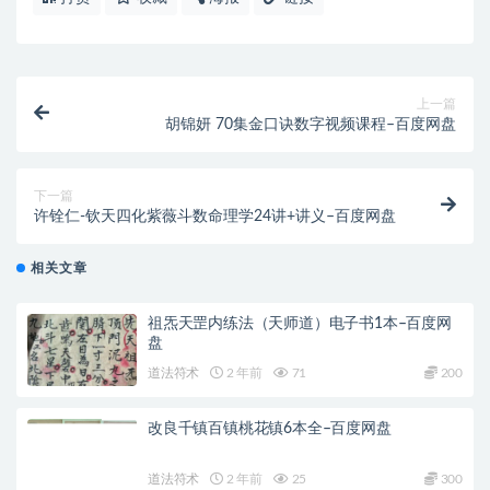
上一篇
胡锦妍 70集金口诀数字视频课程–百度网盘
下一篇
许铨仁-钦天四化紫薇斗数命理学24讲+讲义–百度网盘
相关文章
祖炁天罡内练法（天师道）电子书1本–百度网
盘
道法符术
2 年前
71
200
改良千镇百镇桃花镇6本全–百度网盘
道法符术
2 年前
25
300