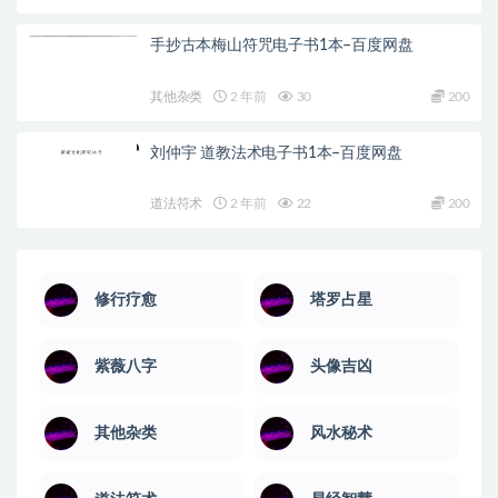
手抄古本梅山符咒电子书1本–百度网盘
其他杂类
2 年前
30
200
刘仲宇 道教法术电子书1本–百度网盘
道法符术
2 年前
22
200
修行疗愈
塔罗占星
紫薇八字
头像吉凶
其他杂类
风水秘术