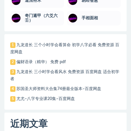
道法符术
易经智慧
奇门遁甲（六爻六
手相面相
壬）
九龙道长 三个小时学会看算命 初学八字必看 免费资源 百
1
度网盘
偏财语录（精华） 免费 pdf
2
九龙道长 三小时学会看风水 免费资源 百度网盘 适合初学
3
者
苏国圣大师资料大合集74册最全版本–百度网盘
4
尤尤–八字专业课20集–百度网盘
5
近期文章