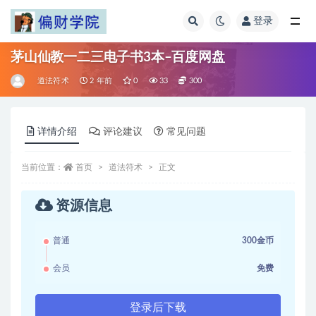
登录
全部
茅山仙教一二三电子书3本–百度网盘
道法符术
2 年前
0
33
300
详情介绍
评论建议
常见问题
当前位置：
首页
道法符术
正文
资源信息
普通
300金币
会员
免费
登录后下载