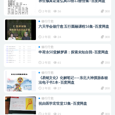
养生修真证道弘典10部13册合集–百度网盘
2 年前
36
300
修行疗愈
六天学会做疗愈 五行圆融课程16集–百度网盘
2 年前
24
300
修行疗愈
申荷永50堂解梦课：探索未知自我–百度网盘
2 年前
61
350
修行疗愈
《易铭文化》化解笔记——东北大神摸脉条秘
法电子书1本–百度网盘
2 年前
27
200
修行疗愈
祝由医学宏世堂13集–百度网盘
2 年前
21
300