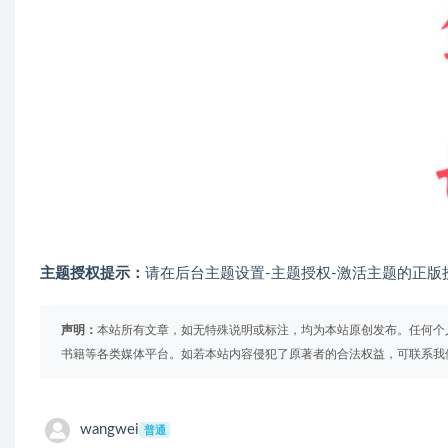
主题授权提示：
请在后台主题设置-主题授权-激活主题的正版
声明：
本站所有文章，如无特殊说明或标注，均为本站原创发布。任何个
书籍等各类媒体平台。如若本站内容侵犯了原著者的合法权益，可联系我
wangwei
普通