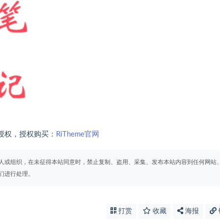
授权，授权购买：
RiTheme官网
人或组织，在未征得本站同意时，禁止复制、盗用、采集、发布本站内容到任何网站
们进行处理。
打赏
收藏
海报