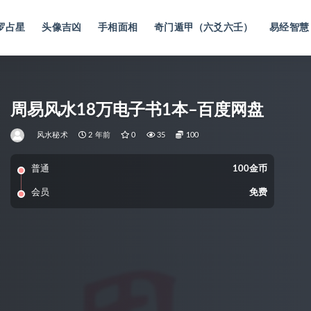
罗占星
头像吉凶
手相面相
奇门遁甲（六爻六壬）
易经智慧
周易风水18万电子书1本–百度网盘
风水秘术
2 年前
0
35
100
普通
100金币
会员
免费