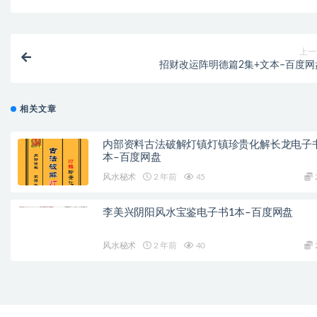
上一
招财改运阵明德篇2集+文本–百度网
相关文章
内部资料古法破解灯镇灯镇珍贵化解长龙电子
本–百度网盘
风水秘术
2 年前
45
李美兴阴阳风水宝鉴电子书1本–百度网盘
风水秘术
2 年前
40