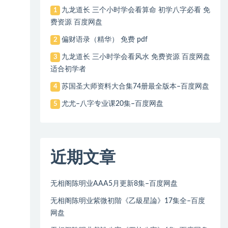
九龙道长 三个小时学会看算命 初学八字必看 免
1
费资源 百度网盘
偏财语录（精华） 免费 pdf
2
九龙道长 三小时学会看风水 免费资源 百度网盘
3
适合初学者
苏国圣大师资料大合集74册最全版本–百度网盘
4
尤尤–八字专业课20集–百度网盘
5
近期文章
无相阁陈明业AAA5月更新8集–百度网盘
无相阁陈明业紫微初階《乙級星論》17集全–百度
网盘