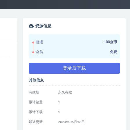
资源信息
普通
100金币
会员
免费
登录后下载
其他信息
有效期
永久有效
累计销量
1
累计下载
1
最近更新
2024年06月16日