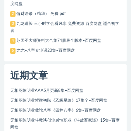
度网盘
偏财语录（精华） 免费 pdf
2
九龙道长 三小时学会看风水 免费资源 百度网盘 适合初学
3
者
苏国圣大师资料大合集74册最全版本–百度网盘
4
尤尤–八字专业课20集–百度网盘
5
近期文章
无相阁陈明业AAA5月更新8集–百度网盘
无相阁陈明业紫微初階《乙級星論》17集全–百度网盘
无相阁陈明业戲說八字《四柱八字》6集–百度网盘
无相阁陈明业斗数谈创业感情职业《斗數百家談》15集–百度
网盘