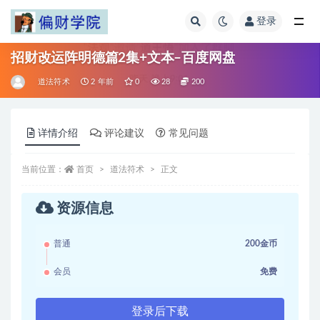
登录
全部
招财改运阵明德篇2集+文本–百度网盘
道法符术
2 年前
0
28
200
详情介绍
评论建议
常见问题
当前位置：
首页
道法符术
正文
资源信息
普通
200金币
会员
免费
登录后下载