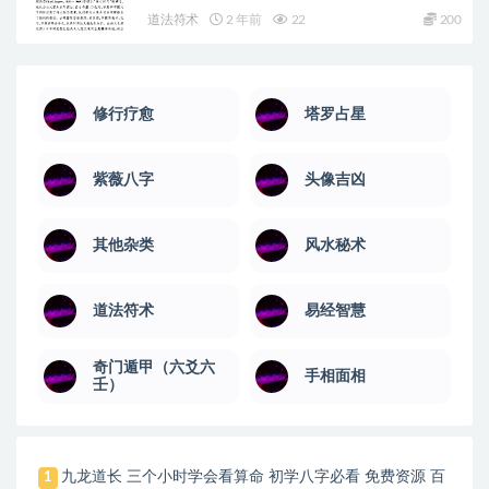
道法符术
2 年前
22
200
修行疗愈
塔罗占星
紫薇八字
头像吉凶
其他杂类
风水秘术
道法符术
易经智慧
奇门遁甲（六爻六
手相面相
壬）
九龙道长 三个小时学会看算命 初学八字必看 免费资源 百
1