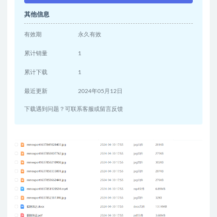
其他信息
有效期
永久有效
累计销量
1
累计下载
1
最近更新
2024年05月12日
下载遇到问题？可联系客服或留言反馈