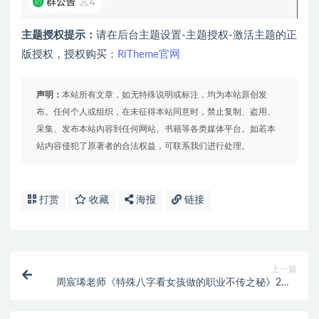
主题授权提示：
请在后台主题设置-主题授权-激活主题的正
版授权，授权购买：
RiTheme官网
声明：
本站所有文章，如无特殊说明或标注，均为本站原创发
布。任何个人或组织，在未征得本站同意时，禁止复制、盗用、
采集、发布本站内容到任何网站、书籍等各类媒体平台。如若本
站内容侵犯了原著者的合法权益，可联系我们进行处理。
打赏
收藏
海报
链接
上一篇
周宸琋老师《特殊八字看女孩做的职业不传之秘》2集–
百度网盘