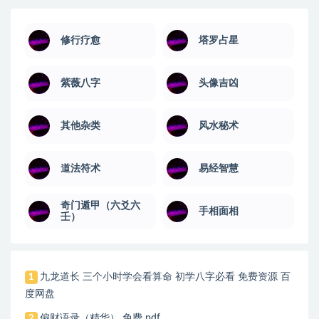
修行疗愈
塔罗占星
紫薇八字
头像吉凶
其他杂类
风水秘术
道法符术
易经智慧
奇门遁甲（六爻六
手相面相
壬）
九龙道长 三个小时学会看算命 初学八字必看 免费资源 百
1
度网盘
偏财语录（精华） 免费 pdf
2