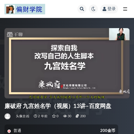
登录
全部
廉破府 九宫姓名学（视频）13讲–百度网盘
头像吉凶
2 年前
0
30
200
普通
200金币