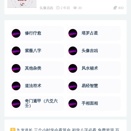
头像吉凶
2 年前
20
300
修行疗愈
塔罗占星
紫薇八字
头像吉凶
其他杂类
风水秘术
道法符术
易经智慧
奇门遁甲（六爻六
手相面相
壬）
九龙道长 三个小时学会看算命 初学八字必看 免费资源 百
1