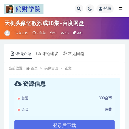
登录
全部
天机头像忆数添成18集–百度网盘
头像吉凶
2 年前
0
13
300
详情介绍
评论建议
常见问题
当前位置：
首页
头像吉凶
正文
资源信息
普通
300金币
会员
免费
登录后下载