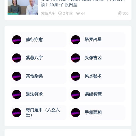
談》15集–百度网盘
紫薇八字
2 年前
64
300
修行疗愈
塔罗占星
紫薇八字
头像吉凶
其他杂类
风水秘术
道法符术
易经智慧
奇门遁甲（六爻六
手相面相
壬）