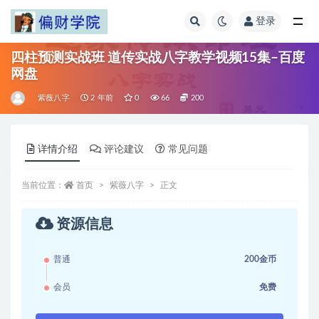
登录
全部
四柱预测实战班 道传实战八字教学视频15集–百度
网盘
紫薇八字
2 年前
0
66
200
详情介绍
评论建议
常见问题
当前位置：
首页
紫薇八字
正文
资源信息
普通
200金币
会员
免费