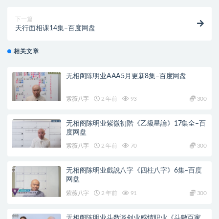
下一篇
天行面相课14集–百度网盘
相关文章
无相阁陈明业AAA5月更新8集–百度网盘
紫薇八字
2 年前
93
300
无相阁陈明业紫微初階《乙級星論》17集全–百
度网盘
紫薇八字
2 年前
70
300
无相阁陈明业戲說八字《四柱八字》6集–百度
网盘
紫薇八字
2 年前
91
300
无相阁陈明业斗数谈创业感情职业《斗數百家