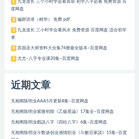
九龙道长 三个小时学会看算命 初学八字必看 免费资源 百
1
度网盘
偏财语录（精华） 免费 pdf
2
九龙道长 三小时学会看风水 免费资源 百度网盘 适合初学
3
者
苏国圣大师资料大合集74册最全版本–百度网盘
4
尤尤–八字专业课20集–百度网盘
5
近期文章
无相阁陈明业AAA5月更新8集–百度网盘
无相阁陈明业紫微初階《乙級星論》17集全–百度网盘
无相阁陈明业戲說八字《四柱八字》6集–百度网盘
无相阁陈明业斗数谈创业感情职业《斗數百家談》15集–百度