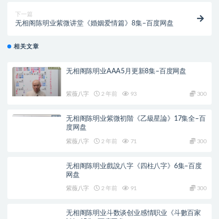
下一篇
无相阁陈明业紫微讲堂《婚姻爱情篇》8集–百度网盘
相关文章
无相阁陈明业AAA5月更新8集–百度网盘
紫薇八字
2 年前
93
300
无相阁陈明业紫微初階《乙級星論》17集全–百
度网盘
紫薇八字
2 年前
71
300
无相阁陈明业戲說八字《四柱八字》6集–百度
网盘
紫薇八字
2 年前
91
300
无相阁陈明业斗数谈创业感情职业《斗數百家