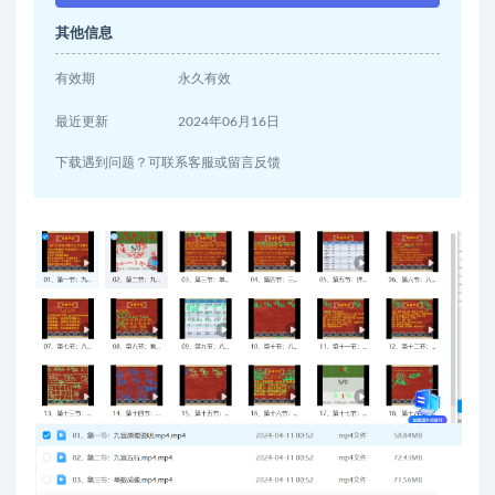
其他信息
有效期
永久有效
最近更新
2024年06月16日
下载遇到问题？可联系客服或留言反馈