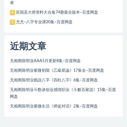
者
苏国圣大师资料大合集74册最全版本–百度网盘
4
尤尤–八字专业课20集–百度网盘
5
近期文章
无相阁陈明业AAA5月更新8集–百度网盘
无相阁陈明业紫微初階《乙級星論》17集全–百度网盘
无相阁陈明业戲說八字《四柱八字》6集–百度网盘
无相阁陈明业斗数谈创业感情职业《斗數百家談》15集–百度
网盘
无相阁陈明业紫微生活《师徒对话》2集–百度网盘