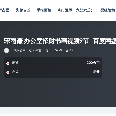
罗占星
头像吉凶
手相面相
奇门遁甲（六爻六壬）
易经智慧
宋雨谦 办公室招财书画视频9节–百度网
风水秘术
2 年前
0
23
300
普通
300金币
会员
免费