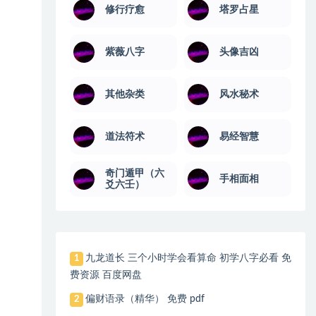
修行疗愈
塔罗占星
紫薇八字
头像吉凶
其他杂类
风水秘术
道法符术
易经智慧
奇门遁甲（六
手相面相
爻六壬）
九龙道长 三个小时学会看算命 初学八字必看 免
1
费资源 百度网盘
偏财语录（精华） 免费 pdf
2