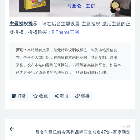
主题授权提示：
请在后台主题设置-主题授权-激活主题的正
版授权，授权购买：
RiTheme官网
声明：
本站所有文章，如无特殊说明或标注，均为本站原创发
布。任何个人或组织，在未征得本站同意时，禁止复制、盗用、
采集、发布本站内容到任何网站、书籍等各类媒体平台。如若本
站内容侵犯了原著者的合法权益，可联系我们进行处理。
打赏
收藏
海报
链接
上一篇
吕文艺吕氏解灾系列课程三套合集47集–百度网盘