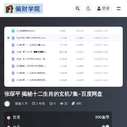
登录
全部
张琛平 揭秘十二生肖的玄机7集–百度网盘
紫薇八字
2 年前
0
32
300
普通
300金币