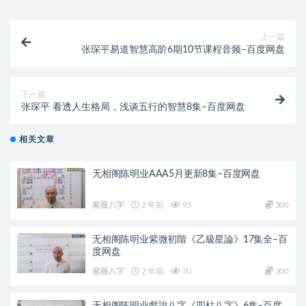
上一篇
张琛平易道智慧高阶6期10节课程音频–百度网盘
下一篇
张琛平 看透人生格局，浅谈五行的智慧8集–百度网盘
相关文章
无相阁陈明业AAA5月更新8集–百度网盘
紫薇八字
2 年前
93
300
无相阁陈明业紫微初階《乙級星論》17集全–百
度网盘
紫薇八字
2 年前
70
300
无相阁陈明业戲說八字《四柱八字》6集–百度