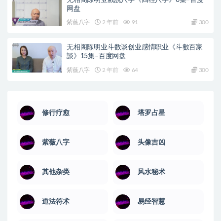
网盘
紫薇八字
2 年前
91
300
无相阁陈明业斗数谈创业感情职业《斗數百家
談》15集–百度网盘
紫薇八字
2 年前
64
300
修行疗愈
塔罗占星
紫薇八字
头像吉凶
其他杂类
风水秘术
道法符术
易经智慧