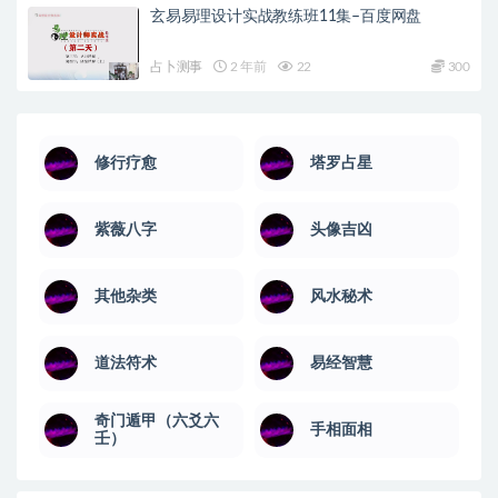
玄易易理设计实战教练班11集–百度网盘
占卜测事
2 年前
22
300
修行疗愈
塔罗占星
紫薇八字
头像吉凶
其他杂类
风水秘术
道法符术
易经智慧
奇门遁甲（六爻六
手相面相
壬）