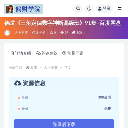
登录
全部
德道《三角定律数字神断高级班》91集–百度网盘
占卜测事
2 年前
0
29
300
详情介绍
评论建议
常见问题
当前位置：
首页
占卜测事
正文
资源信息
普通
300金币
会员
免费
登录后下载