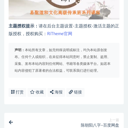
主题授权提示：
请在后台主题设置-主题授权-激活主题的正
版授权，授权购买：
RiTheme官网
声明：
本站所有文章，如无特殊说明或标注，均为本站原创发
布。任何个人或组织，在未征得本站同意时，禁止复制、盗用、
采集、发布本站内容到任何网站、书籍等各类媒体平台。如若本
站内容侵犯了原著者的合法权益，可联系我们进行处理。
打赏
收藏
海报
链接
上一篇
陈朝阳八字–百度网盘