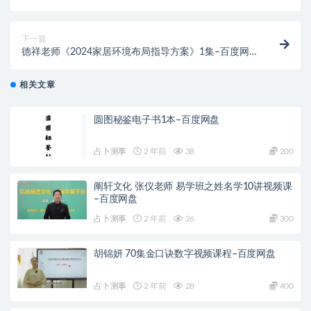
下一篇
德祥老师《2024家居环境布局指导方案》1集–百度网
盘
相关文章
圆图秘鉴电子书1本–百度网盘
占卜测事
2 年前
38
200
阐轩文化 张仪老师 易学班之姓名学10讲视频课
–百度网盘
占卜测事
2 年前
26
300
胡锦妍 70集金口诀数字视频课程–百度网盘
占卜测事
2 年前
28
400