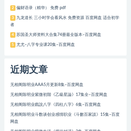
偏财语录（精华） 免费 pdf
2
九龙道长 三小时学会看风水 免费资源 百度网盘 适合初学
3
者
苏国圣大师资料大合集74册最全版本–百度网盘
4
尤尤–八字专业课20集–百度网盘
5
近期文章
无相阁陈明业AAA5月更新8集–百度网盘
无相阁陈明业紫微初階《乙級星論》17集全–百度网盘
无相阁陈明业戲說八字《四柱八字》6集–百度网盘
无相阁陈明业斗数谈创业感情职业《斗數百家談》15集–百度
网盘