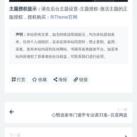
主题授权提示：
请在后台主题设置-主题授权-激活主题的正
版授权，授权购买：
RiTheme官网
声明：
本站所有文章，如无特殊说明或标注，均为本站原创发
布。任何个人或组织，在未征得本站同意时，禁止复制、盗用、
采集、发布本站内容到任何网站、书籍等各类媒体平台。如若本
站内容侵犯了原著者的合法权益，可联系我们进行处理。
打赏
收藏
海报
链接
上一篇
心翳道家奇门遁甲专业课31集–百度网盘
下一篇