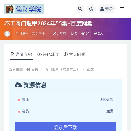
登录
全部
不工奇门遁甲2024年55集–百度网盘
奇门遁甲（六爻六壬）
2 年前
0
64
280
详情介绍
评论建议
常见问题
当前位置：
首页
奇门遁甲（六爻六壬）
正文
资源信息
普通
280金币
会员
免费
登录后下载