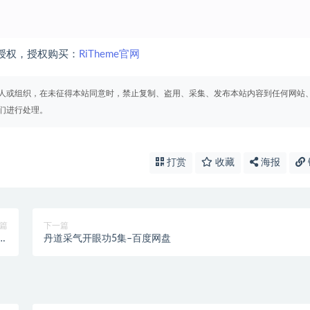
授权，授权购买：
RiTheme官网
人或组织，在未征得本站同意时，禁止复制、盗用、采集、发布本站内容到任何网站
们进行处理。
打赏
收藏
海报
篇
下一篇
百
丹道采气开眼功5集–百度网盘
盘