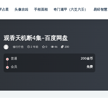
罗占星
头像吉凶
手相面相
奇门遁甲（六爻六壬）
易经智慧
观香天机断4集–百度网盘
修行疗愈
2 年前
0
46
200
普通
200金币
会员
免费