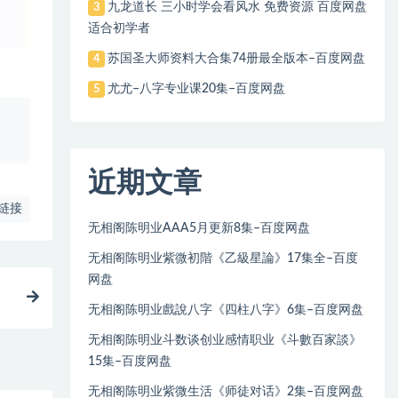
九龙道长 三小时学会看风水 免费资源 百度网盘
3
适合初学者
苏国圣大师资料大合集74册最全版本–百度网盘
4
尤尤–八字专业课20集–百度网盘
5
、
近期文章
链接
无相阁陈明业AAA5月更新8集–百度网盘
无相阁陈明业紫微初階《乙級星論》17集全–百度
网盘
无相阁陈明业戲說八字《四柱八字》6集–百度网盘
无相阁陈明业斗数谈创业感情职业《斗數百家談》
15集–百度网盘
无相阁陈明业紫微生活《师徒对话》2集–百度网盘