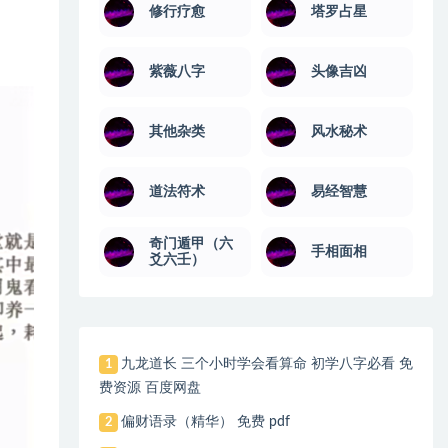
修行疗愈
塔罗占星
紫薇八字
头像吉凶
其他杂类
风水秘术
道法符术
易经智慧
奇门遁甲（六
手相面相
爻六壬）
九龙道长 三个小时学会看算命 初学八字必看 免
1
费资源 百度网盘
偏财语录（精华） 免费 pdf
2