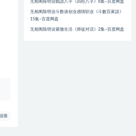
无相阁陈明业戲說八字《四柱八字》6集–百度网盘
无相阁陈明业斗数谈创业感情职业《斗數百家談》
15集–百度网盘
无相阁陈明业紫微生活《师徒对话》2集–百度网盘
、
链接