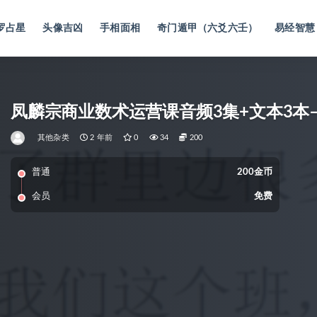
罗占星
头像吉凶
手相面相
奇门遁甲（六爻六壬）
易经智慧
凤麟宗商业数术运营课音频3集+文本3本
其他杂类
2 年前
0
34
200
普通
200金币
会员
免费