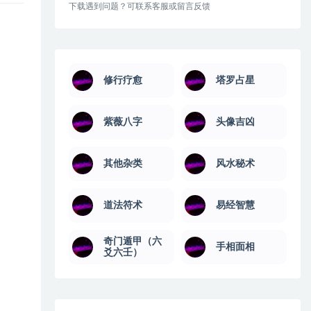
下载遇到问题？可联系客服或留言反馈
修行疗愈
塔罗占星
紫薇八字
头像吉凶
其他杂类
风水秘术
道法符术
易经智慧
奇门遁甲（六
手相面相
爻六壬）