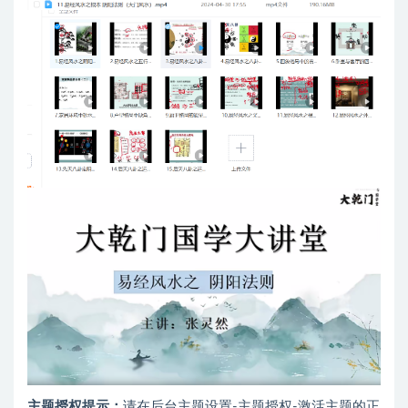
主题授权提示：
请在后台主题设置-主题授权-激活主题的正