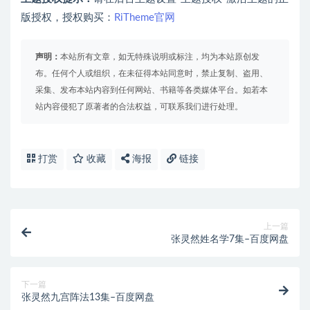
版授权，授权购买：
RiTheme官网
声明：
本站所有文章，如无特殊说明或标注，均为本站原创发
布。任何个人或组织，在未征得本站同意时，禁止复制、盗用、
采集、发布本站内容到任何网站、书籍等各类媒体平台。如若本
站内容侵犯了原著者的合法权益，可联系我们进行处理。
打赏
收藏
海报
链接
上一篇
张灵然姓名学7集–百度网盘
下一篇
张灵然九宫阵法13集–百度网盘