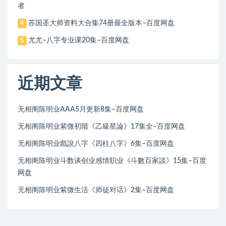
者
苏国圣大师资料大合集74册最全版本–百度网盘
4
尤尤–八字专业课20集–百度网盘
5
近期文章
无相阁陈明业AAA5月更新8集–百度网盘
无相阁陈明业紫微初階《乙級星論》17集全–百度网盘
无相阁陈明业戲說八字《四柱八字》6集–百度网盘
无相阁陈明业斗数谈创业感情职业《斗數百家談》15集–百度
网盘
无相阁陈明业紫微生活《师徒对话》2集–百度网盘