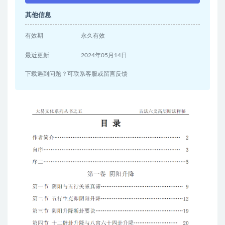
其他信息
有效期
永久有效
最近更新
2024年05月14日
下载遇到问题？可联系客服或留言反馈