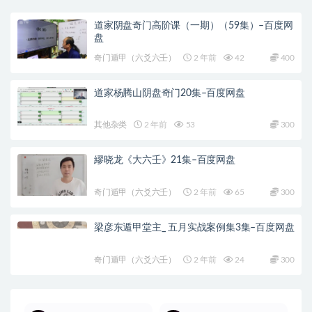
道家阴盘奇门高阶课（一期）（59集）–百度网
盘
奇门遁甲（六爻六壬）
2 年前
42
400
道家杨腾山阴盘奇门20集–百度网盘
其他杂类
2 年前
53
300
繆晓龙《大六壬》21集–百度网盘
奇门遁甲（六爻六壬）
2 年前
65
300
梁彦东遁甲堂主_ 五月实战案例集3集–百度网盘
奇门遁甲（六爻六壬）
2 年前
24
300