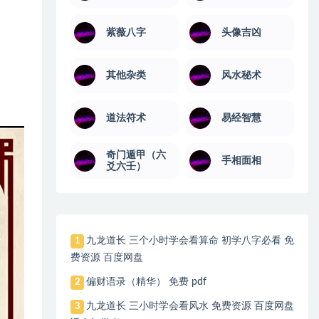
紫薇八字
头像吉凶
其他杂类
风水秘术
道法符术
易经智慧
奇门遁甲（六
手相面相
爻六壬）
九龙道长 三个小时学会看算命 初学八字必看 免
1
费资源 百度网盘
偏财语录（精华） 免费 pdf
2
九龙道长 三小时学会看风水 免费资源 百度网盘
3