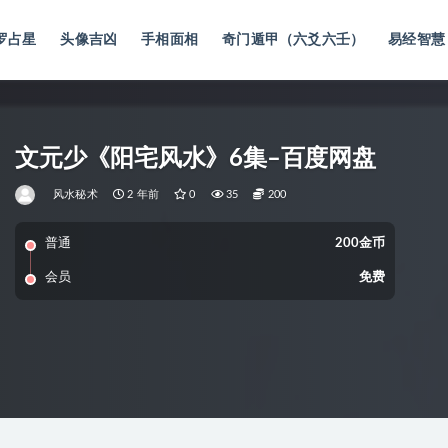
罗占星
头像吉凶
手相面相
奇门遁甲（六爻六壬）
易经智慧
文元少《阳宅风水》6集–百度网盘
风水秘术
2 年前
0
35
200
普通
200金币
会员
免费