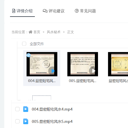
详情介绍
评论建议
常见问题
当前位置：
首页
风水秘术
正文