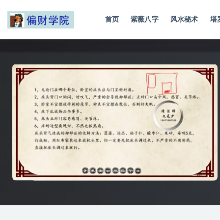
首页
紫薇八字
风水秘术
塔
全部