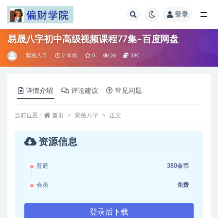
登录
全部
易晟八字初中高级视频课程77集–百度网盘
紫薇八字
2 年前
0
26
380
详情介绍
评论建议
常见问题
当前位置：
首页
紫薇八字
正文
资源信息
普通
380金币
会员
免费
登录后下载