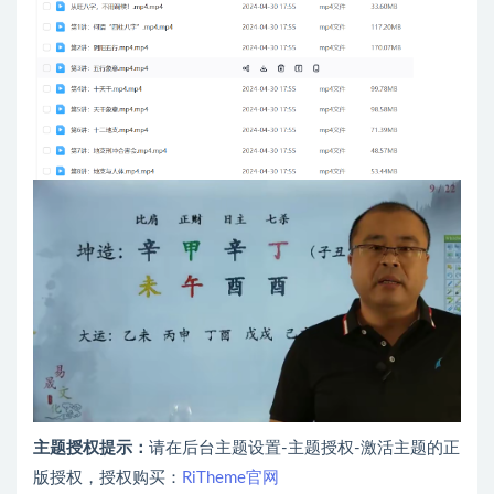
主题授权提示：
请在后台主题设置-主题授权-激活主题的正
版授权，授权购买：
RiTheme官网