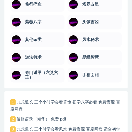
修行疗愈
塔罗占星
紫薇八字
头像吉凶
其他杂类
风水秘术
道法符术
易经智慧
奇门遁甲（六爻六
手相面相
壬）
九龙道长 三个小时学会看算命 初学八字必看 免费资源 百
1
度网盘
偏财语录（精华） 免费 pdf
2
九龙道长 三小时学会看风水 免费资源 百度网盘 适合初学
3