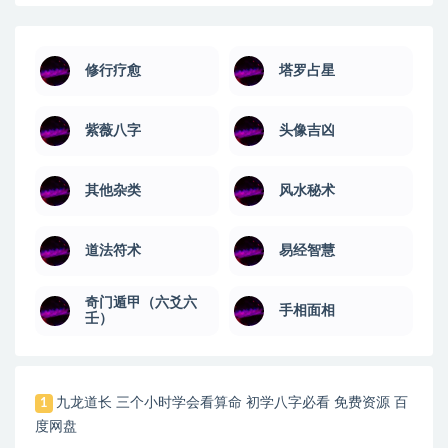
修行疗愈
塔罗占星
紫薇八字
头像吉凶
其他杂类
风水秘术
道法符术
易经智慧
奇门遁甲（六爻六
手相面相
壬）
九龙道长 三个小时学会看算命 初学八字必看 免费资源 百
1
度网盘