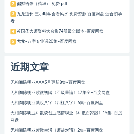
偏财语录（精华） 免费 pdf
2
九龙道长 三小时学会看风水 免费资源 百度网盘 适合初学
3
者
苏国圣大师资料大合集74册最全版本–百度网盘
4
尤尤–八字专业课20集–百度网盘
5
近期文章
无相阁陈明业AAA5月更新8集–百度网盘
无相阁陈明业紫微初階《乙級星論》17集全–百度网盘
无相阁陈明业戲說八字《四柱八字》6集–百度网盘
无相阁陈明业斗数谈创业感情职业《斗數百家談》15集–百度
网盘
无相阁陈明业紫微生活《师徒对话》2集–百度网盘