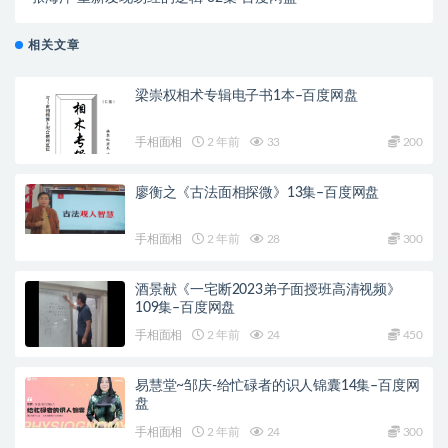
相关文章
梁崇权相术专辑电子书1本–百度网盘
手相面相
2 年前
33
200
廖衡之《古法面相探微》13集–百度网盘
手相面相
2 年前
28
300
酒景献《一宅断2023弟子面授班高清视频》
109集–百度网盘
手相面相
2 年前
24
450
易慧堂~邹庆-给忙碌者的识人锦囊14集–百度网
盘
手相面相
2 年前
24
300