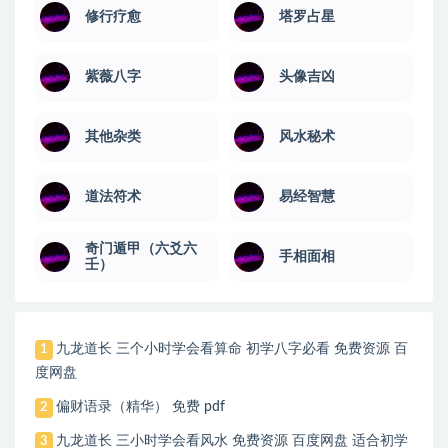
修行疗愈
塔罗占星
紫薇八字
头像吉凶
其他杂类
风水秘术
道法符术
易经智慧
奇门遁甲（六爻六
手相面相
壬）
九龙道长 三个小时学会看算命 初学八字必看 免费资源 百
1
度网盘
偏财语录（精华） 免费 pdf
2
九龙道长 三小时学会看风水 免费资源 百度网盘 适合初学
3