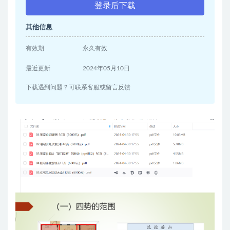
登录后下载
其他信息
有效期
永久有效
最近更新
2024年05月10日
下载遇到问题？可联系客服或留言反馈