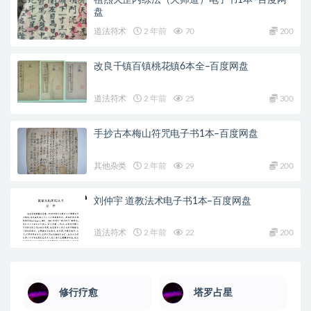
盘
道法符术
2 年前
70
200
改良千镇百镇桃花镇6本全–百度网盘
道法符术
2 年前
25
300
手抄古本梅山符咒电子书1本–百度网盘
其他杂类
2 年前
29
200
刘仲宇 道教法术电子书1本–百度网盘
道法符术
2 年前
22
200
修行疗愈
塔罗占星