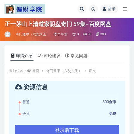
登录
全部
正一茅山上清道家阴盘奇门 59集–百度网盘
奇门遁甲（六爻六壬）
2 年前
0
33
300
详情介绍
评论建议
常见问题
当前位置：
首页
奇门遁甲（六爻六壬）
正文
资源信息
普通
300金币
会员
免费
登录后下载