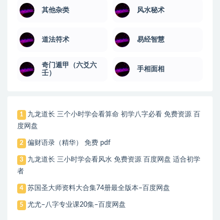
其他杂类
风水秘术
道法符术
易经智慧
奇门遁甲（六爻六
手相面相
壬）
九龙道长 三个小时学会看算命 初学八字必看 免费资源 百
1
度网盘
偏财语录（精华） 免费 pdf
2
九龙道长 三小时学会看风水 免费资源 百度网盘 适合初学
3
者
苏国圣大师资料大合集74册最全版本–百度网盘
4
尤尤–八字专业课20集–百度网盘
5