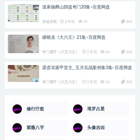
道家杨腾山阴盘奇门20集–百度网盘
其他杂类
2 年前
53
300
繆晓龙《大六壬》21集–百度网盘
奇门遁甲（六爻六壬）
2 年前
64
300
梁彦东遁甲堂主_ 五月实战案例集3集–百度网盘
奇门遁甲（六爻六壬）
2 年前
24
300
修行疗愈
塔罗占星
紫薇八字
头像吉凶