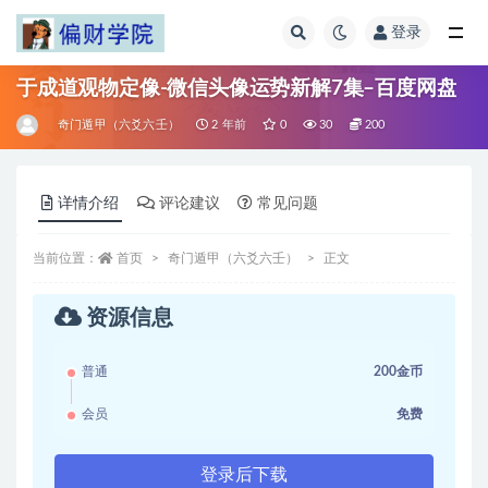
登录
全部
于成道观物定像-微信头像运势新解7集–百度网盘
奇门遁甲（六爻六壬）
2 年前
0
30
200
详情介绍
评论建议
常见问题
当前位置：
首页
奇门遁甲（六爻六壬）
正文
资源信息
普通
200金币
会员
免费
登录后下载