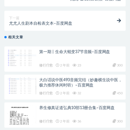
下一篇
尤尤人生剧本自检表文本–百度网盘
相关文章
第一期丨生命大蜕变37节音频–百度网盘
修行疗愈
2 年前
23
300
大白话说中医493音频完结（妙趣横生说中医，
极力推荐休闲时听）–百度网盘
修行疗愈
2 年前
32
450
养生修真证道弘典10部13册合集–百度网盘
修行疗愈
2 年前
36
300