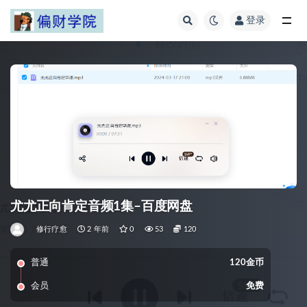
登录
全部
尤尤正向肯定音频1集–百度网盘
修行疗愈
2 年前
0
53
120
普通
120金币
会员
免费