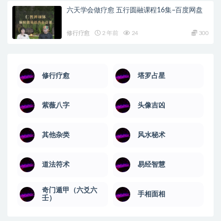
六天学会做疗愈 五行圆融课程16集–百度网盘
修行疗愈
2 年前
24
300
修行疗愈
塔罗占星
紫薇八字
头像吉凶
其他杂类
风水秘术
道法符术
易经智慧
奇门遁甲（六爻六
手相面相
壬）