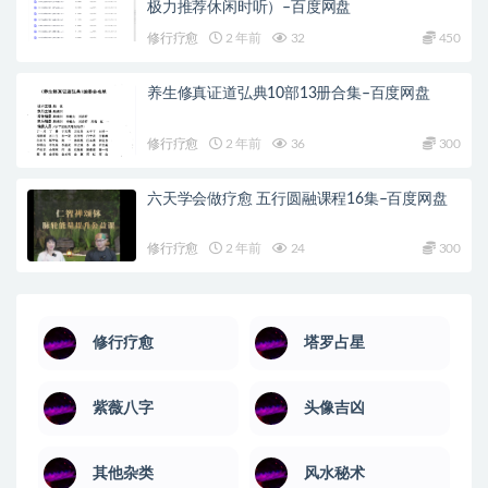
极力推荐休闲时听）–百度网盘
修行疗愈
2 年前
32
450
养生修真证道弘典10部13册合集–百度网盘
修行疗愈
2 年前
36
300
六天学会做疗愈 五行圆融课程16集–百度网盘
修行疗愈
2 年前
24
300
修行疗愈
塔罗占星
紫薇八字
头像吉凶
其他杂类
风水秘术