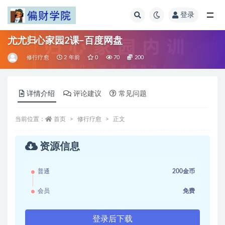
登录
全部
尤尤归心家园2课–百度网盘
修行疗愈
2 年前
0
70
200
详情介绍
评论建议
常见问题
当前位置：
首页
修行疗愈
正文
资源信息
普通
200金币
会员
免费
登录后下载