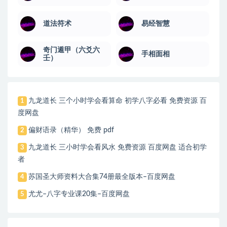
道法符术
易经智慧
奇门遁甲（六爻六
手相面相
壬）
九龙道长 三个小时学会看算命 初学八字必看 免费资源 百
1
度网盘
偏财语录（精华） 免费 pdf
2
九龙道长 三小时学会看风水 免费资源 百度网盘 适合初学
3
者
苏国圣大师资料大合集74册最全版本–百度网盘
4
尤尤–八字专业课20集–百度网盘
5