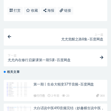
打赏
收藏
海报
链接
上一篇
尤尤觉醒之路8集–百度网盘
下一篇
尤尤内在修行启蒙课第一期5课–百度网盘
相关文章
第一期丨生命大蜕变37节音频–百度网盘
修行疗愈
2 年前
23
300
大白话说中医493音频完结（妙趣横生说中医，