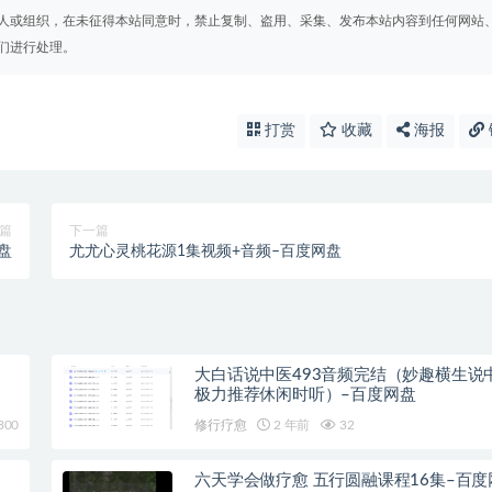
人或组织，在未征得本站同意时，禁止复制、盗用、采集、发布本站内容到任何网站
们进行处理。
打赏
收藏
海报
篇
下一篇
盘
尤尤心灵桃花源1集视频+音频–百度网盘
大白话说中医493音频完结（妙趣横生说
极力推荐休闲时听）–百度网盘
300
修行疗愈
2 年前
32
六天学会做疗愈 五行圆融课程16集–百度