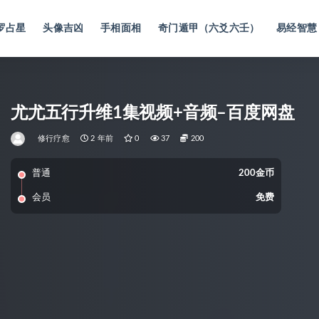
罗占星
头像吉凶
手相面相
奇门遁甲（六爻六壬）
易经智慧
尤尤五行升维1集视频+音频–百度网盘
修行疗愈
2 年前
0
37
200
普通
200金币
会员
免费