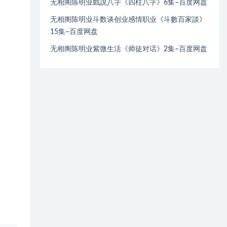
无相阁陈明业戲說八字《四柱八字》6集–百度网盘
无相阁陈明业斗数谈创业感情职业《斗數百家談》
15集–百度网盘
无相阁陈明业紫微生活《师徒对话》2集–百度网盘