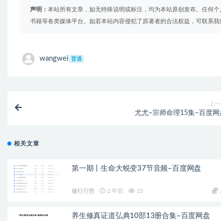
声明：
本站所有文章，如无特殊说明或标注，均为本站原创发布。任何个
书籍等各类媒体平台。如若本站内容侵犯了原著者的合法权益，可联系我
wangwei
普通
上一
尤尤–宗师命理15集–百度网
相关文章
第一期丨生命大蜕变37节音频–百度网盘
修行疗愈
2 年前
23
养生修真证道弘典10部13册合集–百度网盘