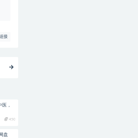
、
链接
中医，
450
网盘