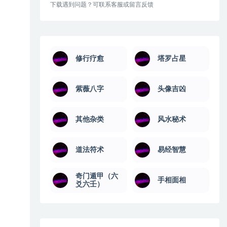
下载遇到问题？可联系客服或留言反馈
修行疗愈
塔罗占星
紫薇八字
头像吉凶
其他杂类
风水秘术
道法符术
易经智慧
奇门遁甲（六
手相面相
爻六壬）