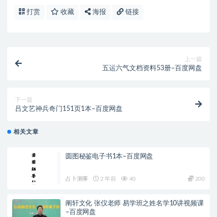
打赏
收藏
海报
链接
上一篇
五运六气文档资料53册–百度网盘
下一篇
吕文艺神兵奇门151页1本–百度网盘
相关文章
圆图秘鉴电子书1本–百度网盘
占卜测事
2 年前
40
200
阐轩文化 张仪老师 易学班之姓名学10讲视频课
–百度网盘