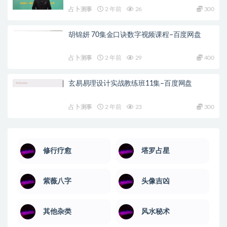
占卜测事
2 年前
26
300
胡锦妍 70集金口诀数字视频课程–百度网盘
占卜测事
2 年前
29
400
玄易易理设计实战教练班11集–百度网盘
占卜测事
2 年前
23
300
修行疗愈
塔罗占星
紫薇八字
头像吉凶
其他杂类
风水秘术