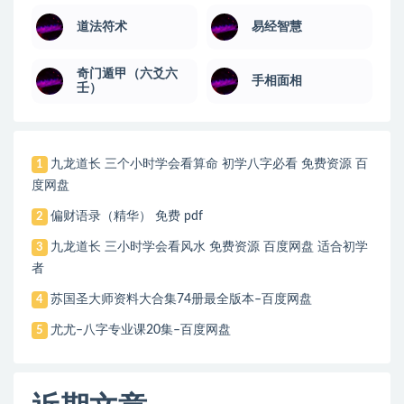
道法符术
易经智慧
奇门遁甲（六爻六
手相面相
壬）
九龙道长 三个小时学会看算命 初学八字必看 免费资源 百
1
度网盘
偏财语录（精华） 免费 pdf
2
九龙道长 三小时学会看风水 免费资源 百度网盘 适合初学
3
者
苏国圣大师资料大合集74册最全版本–百度网盘
4
尤尤–八字专业课20集–百度网盘
5