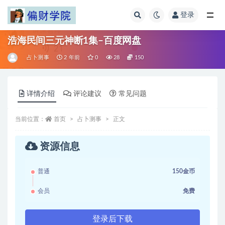
登录
全部
浩海民间三元神断1集–百度网盘
占卜测事
2 年前
0
28
150
详情介绍
评论建议
常见问题
当前位置：
首页
占卜测事
正文
资源信息
普通
150金币
会员
免费
登录后下载