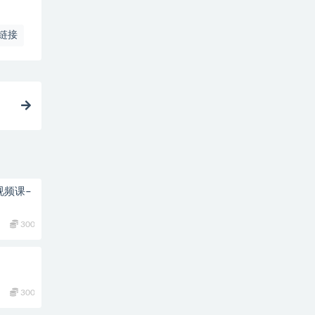
链接
视频课–
300
300