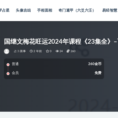
罗占星
头像吉凶
手相面相
奇门遁甲（六爻六壬）
易经智慧
国继文梅花旺运2024年课程《23集全》
占卜测事
2 年前
0
24
260
普通
260金币
会员
免费