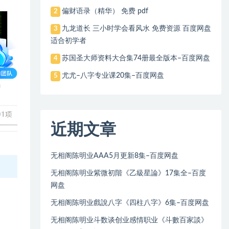
偏财语录（精华） 免费 pdf
2
九龙道长 三小时学会看风水 免费资源 百度网盘
3
适合初学者
苏国圣大师资料大合集74册最全版本–百度网盘
4
尤尤–八字专业课20集–百度网盘
5
近期文章
无相阁陈明业AAA5月更新8集–百度网盘
无相阁陈明业紫微初階《乙級星論》17集全–百度
网盘
无相阁陈明业戲說八字《四柱八字》6集–百度网盘
无相阁陈明业斗数谈创业感情职业《斗數百家談》