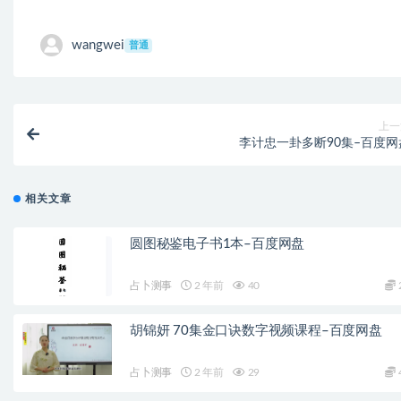
wangwei
普通
上一
李计忠一卦多断90集–百度网
相关文章
圆图秘鉴电子书1本–百度网盘
占卜测事
2 年前
40
胡锦妍 70集金口诀数字视频课程–百度网盘
占卜测事
2 年前
29