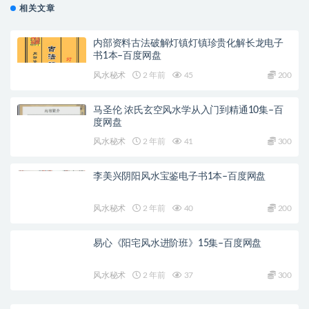
相关文章
内部资料古法破解灯镇灯镇珍贵化解长龙电子
书1本–百度网盘
风水秘术
2 年前
45
200
马圣伦 浓氏玄空风水学从入门到精通10集–百
度网盘
风水秘术
2 年前
41
300
李美兴阴阳风水宝鉴电子书1本–百度网盘
风水秘术
2 年前
40
200
易心《阳宅风水进阶班》15集–百度网盘
风水秘术
2 年前
37
300