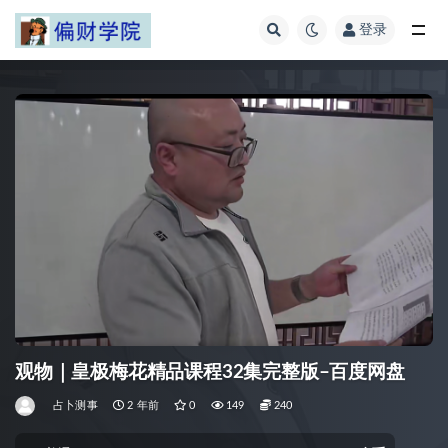
登录
全部
观物｜皇极梅花精品课程32集完整版–百度网盘
占卜测事
2 年前
0
149
240