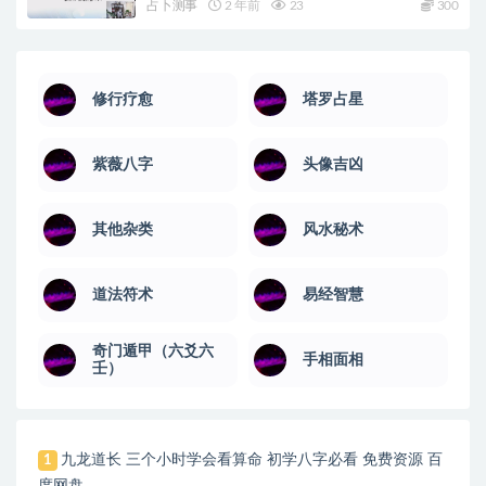
占卜测事
2 年前
23
300
修行疗愈
塔罗占星
紫薇八字
头像吉凶
其他杂类
风水秘术
道法符术
易经智慧
奇门遁甲（六爻六
手相面相
壬）
九龙道长 三个小时学会看算命 初学八字必看 免费资源 百
1
度网盘