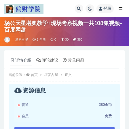
登录
全部
杨公天星堪舆教学+现场考察视频一共108集视频–
百度网盘
塔罗占星
2 年前
0
30
380
详情介绍
评论建议
常见问题
当前位置：
首页
塔罗占星
正文
资源信息
普通
380金币
会员
免费