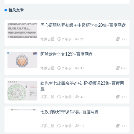
相关文章
周心辰羽塔罗初级＋中级研讨会20集–百度网盘
塔罗占星
2 年前
22
300
阿兰欧肯全套12阶–百度网盘
塔罗占星
2 年前
33
480
欧先生七政四余基础+进阶视频课23集–百度网
盘
塔罗占星
2 年前
37
300
七政初级班带课件8集–百度网盘
塔罗占星
2 年前
18
300