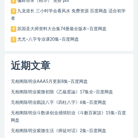
偏财语录（精华） 免费 pdf
2
九龙道长 三小时学会看风水 免费资源 百度网盘 适合初学
3
者
苏国圣大师资料大合集74册最全版本–百度网盘
4
尤尤–八字专业课20集–百度网盘
5
近期文章
无相阁陈明业AAA5月更新8集–百度网盘
无相阁陈明业紫微初階《乙級星論》17集全–百度网盘
无相阁陈明业戲說八字《四柱八字》6集–百度网盘
无相阁陈明业斗数谈创业感情职业《斗數百家談》15集–百度
网盘
无相阁陈明业紫微生活《师徒对话》2集–百度网盘