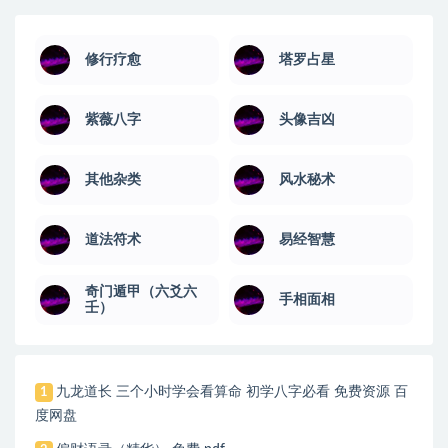
修行疗愈
塔罗占星
紫薇八字
头像吉凶
其他杂类
风水秘术
道法符术
易经智慧
奇门遁甲（六爻六
手相面相
壬）
九龙道长 三个小时学会看算命 初学八字必看 免费资源 百
1
度网盘