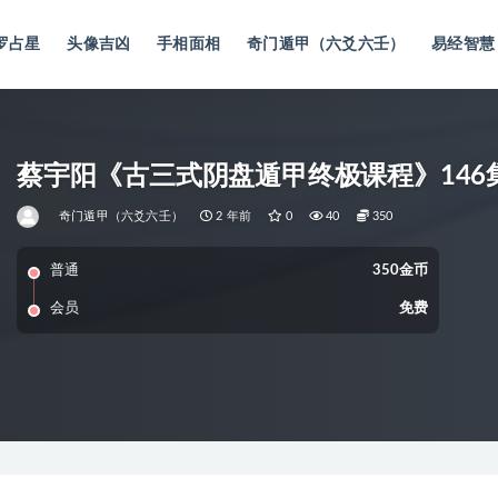
罗占星
头像吉凶
手相面相
奇门遁甲（六爻六壬）
易经智慧
蔡宇阳《古三式阴盘遁甲终极课程》146
奇门遁甲（六爻六壬）
2 年前
0
40
350
普通
350金币
会员
免费