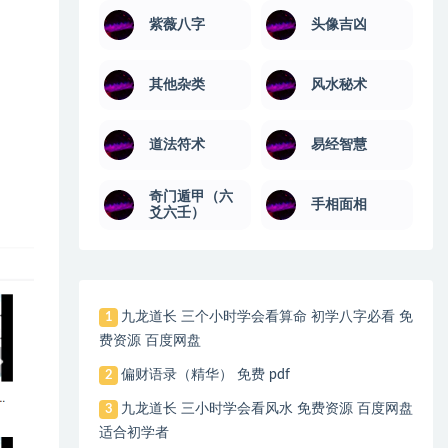
紫薇八字
头像吉凶
其他杂类
风水秘术
道法符术
易经智慧
奇门遁甲（六
手相面相
爻六壬）
九龙道长 三个小时学会看算命 初学八字必看 免
1
费资源 百度网盘
偏财语录（精华） 免费 pdf
2
九龙道长 三小时学会看风水 免费资源 百度网盘
3
适合初学者