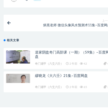
上一
炳熹老师 微信头像风水预测术11集–百度
相关文章
道家阴盘奇门高阶课（一期）（59集）–百度
盘
奇门遁甲（六爻六壬）
2 年前
42
繆晓龙《大六壬》21集–百度网盘
奇门遁甲（六爻六壬）
2 年前
65