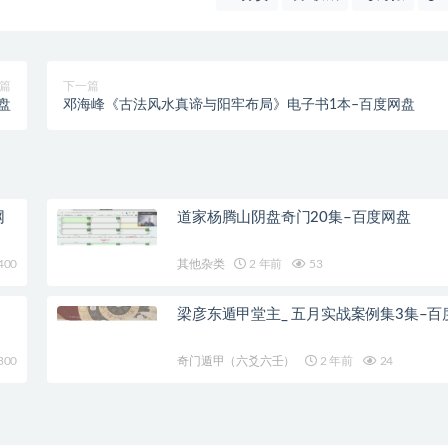
篇
下一篇
网盘
邓海峰《古法风水真谛与阳牢布局》电子书1本–百度网盘
网
道家杨腾山阴盘奇门20集–百度网盘
400
其他杂类
2 年前
53
梁彦东遁甲堂主_ 五月实战案例集3集–百
300
奇门遁甲（六爻六壬）
2 年前
24