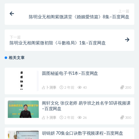
上一篇
陈明业无相阁紫微講堂《婚姻愛情篇》8集–百度网盘
下一篇
陈明业无相阁紫微初階《斗數格局》1集–百度网盘
相关文章
圆图秘鉴电子书1本–百度网盘
占卜测事
2 年前
40
200
阐轩文化 张仪老师 易学班之姓名学10讲视频课
–百度网盘
占卜测事
2 年前
26
300
胡锦妍 70集金口诀数字视频课程–百度网盘