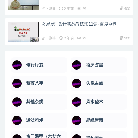
占卜测事
2 年前
29
400
玄易易理设计实战教练班11集–百度网盘
占卜测事
2 年前
23
300
修行疗愈
塔罗占星
紫薇八字
头像吉凶
其他杂类
风水秘术
道法符术
易经智慧
奇门遁甲（六爻六