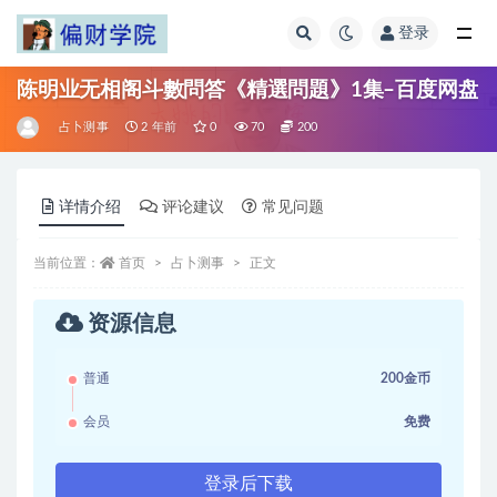
登录
全部
陈明业无相阁斗數問答《精選問題》1集–百度网盘
占卜测事
2 年前
0
70
200
详情介绍
评论建议
常见问题
当前位置：
首页
占卜测事
正文
资源信息
普通
200金币
会员
免费
登录后下载