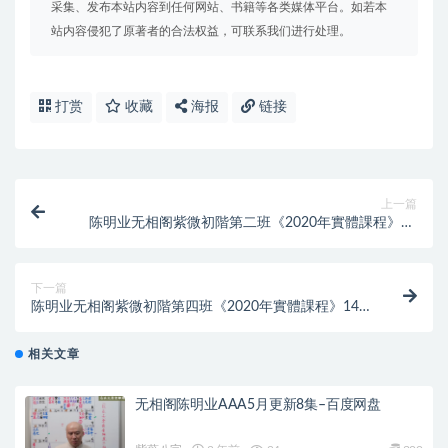
采集、发布本站内容到任何网站、书籍等各类媒体平台。如若本
站内容侵犯了原著者的合法权益，可联系我们进行处理。
打赏
收藏
海报
链接
上一篇
陈明业无相阁紫微初階第二班《2020年實體課程》28
集–百度网盘
下一篇
陈明业无相阁紫微初階第四班《2020年實體課程》14
集–百度网盘
相关文章
无相阁陈明业AAA5月更新8集–百度网盘