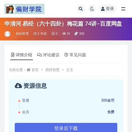
登录
全部
申清河 易经（六十四卦）梅花篇 74讲–百度网盘
易经智慧
2 年前
0
35
300
详情介绍
评论建议
常见问题
当前位置：
首页
易经智慧
正文
资源信息
普通
300金币
会员
免费
登录后下载