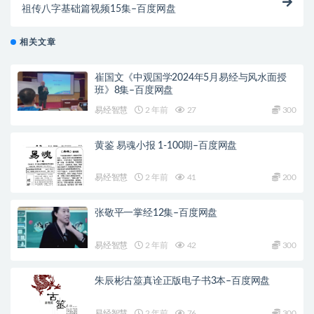
祖传八字基础篇视频15集–百度网盘
相关文章
崔国文《中观国学2024年5月易经与风水面授
班》8集–百度网盘
易经智慧
2 年前
27
300
黄鉴 易魂小报 1-100期–百度网盘
易经智慧
2 年前
41
200
张敬平一掌经12集–百度网盘
易经智慧
2 年前
42
300
朱辰彬古筮真诠正版电子书3本–百度网盘
易经智慧
2 年前
76
300