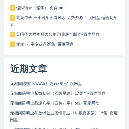
偏财语录（精华） 免费 pdf
2
九龙道长 三小时学会看风水 免费资源 百度网盘 适合初学
3
者
苏国圣大师资料大合集74册最全版本–百度网盘
4
尤尤–八字专业课20集–百度网盘
5
近期文章
无相阁陈明业AAA5月更新8集–百度网盘
无相阁陈明业紫微初階《乙級星論》17集全–百度网盘
无相阁陈明业戲說八字《四柱八字》6集–百度网盘
无相阁陈明业斗数谈创业感情职业《斗數百家談》15集–百度
网盘