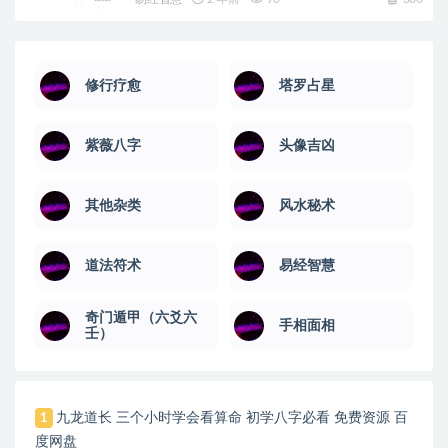
修行疗愈
塔罗占星
紫薇八字
头像吉凶
其他杂类
风水秘术
道法符术
易经智慧
奇门遁甲（六爻六
手相面相
壬）
九龙道长 三个小时学会看算命 初学八字必看 免费资源 百
1
度网盘