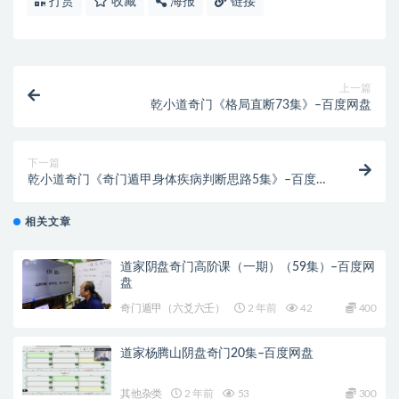
打赏
收藏
海报
链接
上一篇
乾小道奇门《格局直断73集》–百度网盘
下一篇
乾小道奇门《奇门遁甲身体疾病判断思路5集》–百度网
盘
相关文章
道家阴盘奇门高阶课（一期）（59集）–百度网
盘
奇门遁甲（六爻六壬）
2 年前
42
400
道家杨腾山阴盘奇门20集–百度网盘
其他杂类
2 年前
53
300