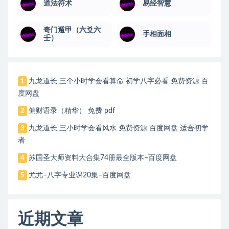
道法符术
易经智慧
奇门遁甲（六爻六
手相面相
壬）
九龙道长 三个小时学会看算命 初学八字必看 免费资源 百
1
度网盘
偏财语录（精华） 免费 pdf
2
九龙道长 三小时学会看风水 免费资源 百度网盘 适合初学
3
者
苏国圣大师资料大合集74册最全版本–百度网盘
4
尤尤–八字专业课20集–百度网盘
5
近期文章