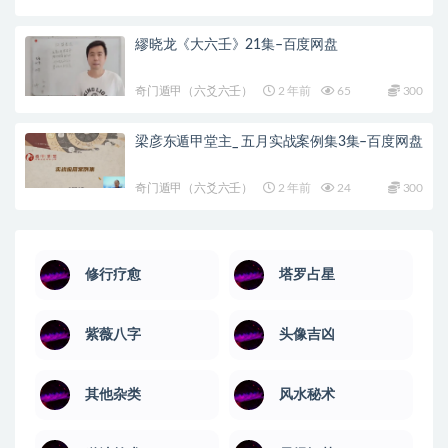
繆晓龙《大六壬》21集–百度网盘
奇门遁甲（六爻六壬）
2 年前
65
300
梁彦东遁甲堂主_ 五月实战案例集3集–百度网盘
奇门遁甲（六爻六壬）
2 年前
24
300
修行疗愈
塔罗占星
紫薇八字
头像吉凶
其他杂类
风水秘术