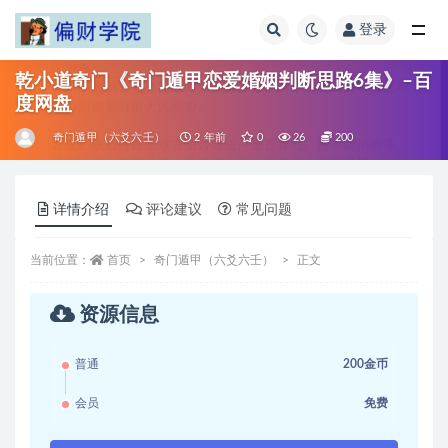
登录
全部
乾小道奇门《奇门遁甲恋爱婚姻判断思路6集》–百
度网盘
奇门遁甲（六爻六壬）
2 年前
0
26
200
详情介绍
评论建议
常见问题
当前位置：
首页
奇门遁甲（六爻六壬）
正文
资源信息
普通
200金币
会员
免费