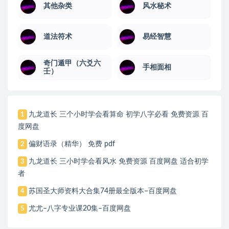
其他杂类
风水秘术
道法符术
易经智慧
奇门遁甲（六爻六
手相面相
壬）
九龙道长 三个小时学会看算命 初学八字必看 免费资源 百
1
度网盘
偏财语录（精华） 免费 pdf
2
九龙道长 三小时学会看风水 免费资源 百度网盘 适合初学
3
者
苏国圣大师资料大合集74册最全版本–百度网盘
4
尤尤–八字专业课20集–百度网盘
5